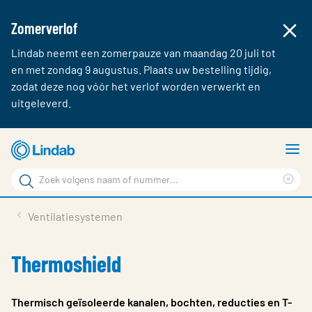
Zomerverlof
Lindab neemt een zomerpauze van maandag 20 juli tot
en met zondag 9 augustus. Plaats uw bestelling tijdig,
zodat deze nog vóór het verlof worden verwerkt en
uitgeleverd.
Ga
T
naar
m
Zoek
hoofdinhoud
Cle
Zoek
sea
Producten & webshop
Ventilatiesystemen
phr
Over Lindab
Thermoshield
Contact
Inloggen
Thermisch geïsoleerde kanalen, bochten, reducties en T-