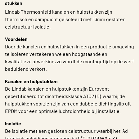
stukken
Choose languge
Belgium - Dutch
Lindab Thermoshield kanalen en hulpstukken zijn
thermisch en dampdicht geïsoleerd met 13mm gesloten
celstructuur isolatie.
Voordelen
Door de kanalen en hulpstukken in een productie omgeving
te isoleren verzekeren we een hoogstaande en
kwalitatieve afwerking, zo wordt de montagetijd op de werf
beduidend verkort.
Kanalen en hulpstukken
De Lindab kanalen en hulpstukken zijn Eurovent
gecertificeerd tot dichtheidsklasse ATC2 (D) waarbij de
hulpstukken voorzien zijn van een dubbele dichtingslip uit
EPDM voor een optimale luchtdichtheid bij installatie.
Isolatie
De isolatie met een gesloten celstructuur waarbij het λd
termisch geleidingsvermogen bij 0°C 0.036 W/(m·K)