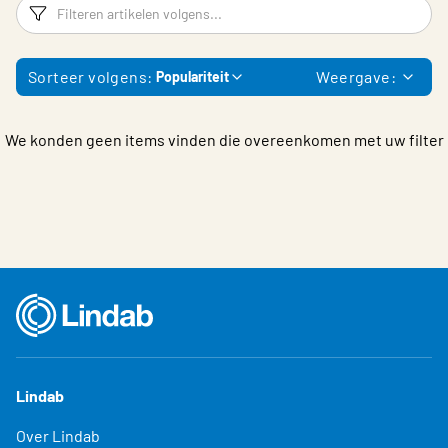
Filters
F
Sorteer volgens:
Weergave:
Populariteit
We konden geen items vinden die overeenkomen met uw filter
Lindab
Over Lindab