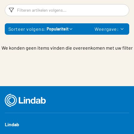
Choose languge
Filters
F
Sorteer volgens:
Weergave:
Populariteit
We konden geen items vinden die overeenkomen met uw filter
Lindab