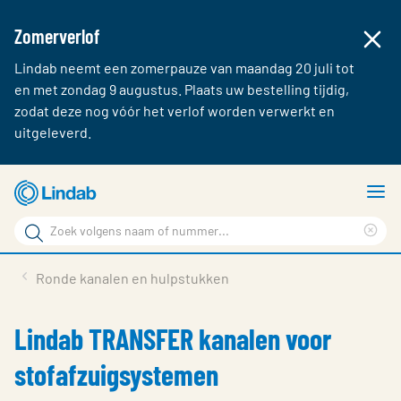
Zomerverlof
Lindab neemt een zomerpauze van maandag 20 juli tot
en met zondag 9 augustus. Plaats uw bestelling tijdig,
zodat deze nog vóór het verlof worden verwerkt en
uitgeleverd.
Ga
T
naar
m
Zoek
hoofdinhoud
Cle
Zoek
sea
Producten & webshop
Ronde kanalen en hulpstukken
phr
Over Lindab
Lindab TRANSFER kanalen voor
Contact
stofafzuigsystemen
Inloggen