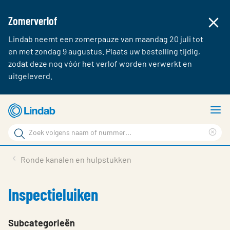
Zomerverlof
Lindab neemt een zomerpauze van maandag 20 juli tot
en met zondag 9 augustus. Plaats uw bestelling tijdig,
zodat deze nog vóór het verlof worden verwerkt en
uitgeleverd.
Ga
T
naar
m
Zoek
hoofdinhoud
Cle
Zoek
sea
Producten & webshop
Ronde kanalen en hulpstukken
phr
Over Lindab
Inspectieluiken
Contact
Inloggen
Subcategorieën