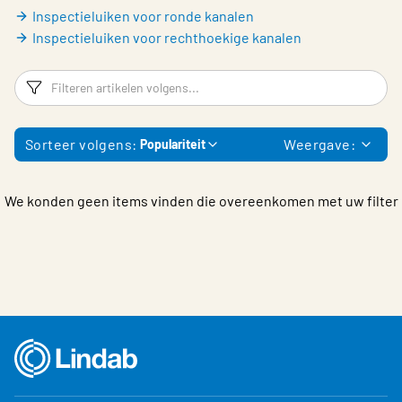
Inspectieluiken voor ronde kanalen
Choose languge
Inspectieluiken voor rechthoekige kanalen
Filters
F
Sorteer volgens:
Weergave:
Populariteit
We konden geen items vinden die overeenkomen met uw filter