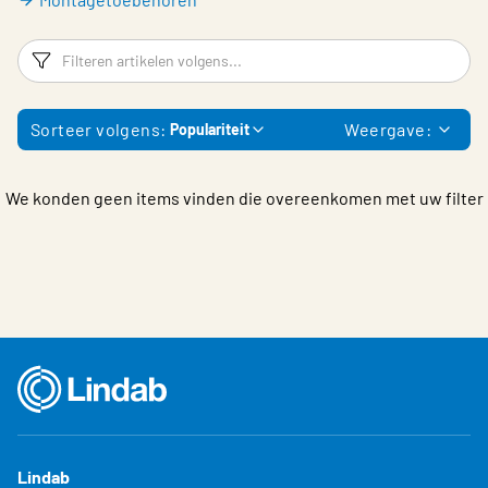
Filters
F
Sorteer volgens:
Weergave:
Populariteit
We konden geen items vinden die overeenkomen met uw filter
Lindab