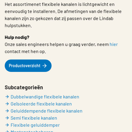
Het assortimenet flexibele kanalen is lichtgewicht en
Choose languge
Belgium - Dutch
eenvoudig te installeren. De afmetingen van de flexibele
kanalen zijn zo gekozen dat zij passen over de Lindab
hulpstukken.
Hulp nodig?
Onze sales engineers helpen u graag verder, neem
hier
contact met hen op.
Productoverzicht
Subcategorieën
Dubbelwandige flexibele kanalen
Geïsoleerde flexibele kanalen
Geluiddempende flexibele kanalen
Semi flexibele kanalen
Flexibele geluiddemper
Montagetoebehoren