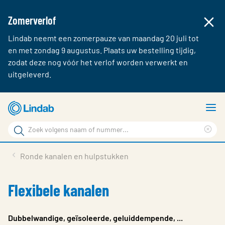
Zomerverlof
Lindab neemt een zomerpauze van maandag 20 juli tot
en met zondag 9 augustus. Plaats uw bestelling tijdig,
zodat deze nog vóór het verlof worden verwerkt en
uitgeleverd.
Ga
T
naar
m
Zoek
hoofdinhoud
Cle
Zoek
sea
Producten & webshop
Ronde kanalen en hulpstukken
phr
Over Lindab
Flexibele kanalen
Contact
Inloggen
Dubbelwandige, geïsoleerde, geluiddempende, ...