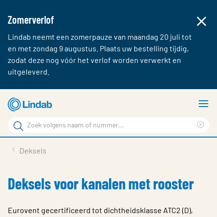
Zomerverlof
Lindab neemt een zomerpauze van maandag 20 juli tot
en met zondag 9 augustus. Plaats uw bestelling tijdig,
zodat deze nog vóór het verlof worden verwerkt en
uitgeleverd.
Ga
T
naar
m
Zoek
hoofdinhoud
Cle
Zoek
sea
Producten & webshop
Deksels
phr
Over Lindab
Deksels voor kanalen met rooster
Contact
Inloggen
Eurovent gecertificeerd tot dichtheidsklasse ATC2 (D),