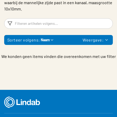
waarbij de mannelijke zijde past in een kanaal, maasgrootte
Choose languge
Belgium - Dutch
10x10mm.
Filters
F
Sorteer volgens:
Weergave:
Naam
We konden geen items vinden die overeenkomen met uw filter