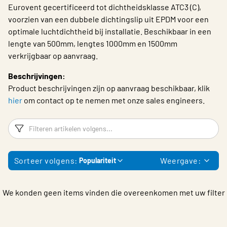
Eurovent gecertificeerd tot dichtheidsklasse ATC3 (C),
Choose languge
voorzien van een dubbele dichtingslip uit EPDM voor een
optimale luchtdichtheid bij installatie. Beschikbaar in een
lengte van 500mm, lengtes 1000mm en 1500mm
verkrijgbaar op aanvraag.
Beschrijvingen:
Product beschrijvingen zijn op aanvraag beschikbaar, klik
hier
om contact op te nemen met onze sales engineers.
Filters
F
Sorteer volgens:
Weergave:
Populariteit
We konden geen items vinden die overeenkomen met uw filter