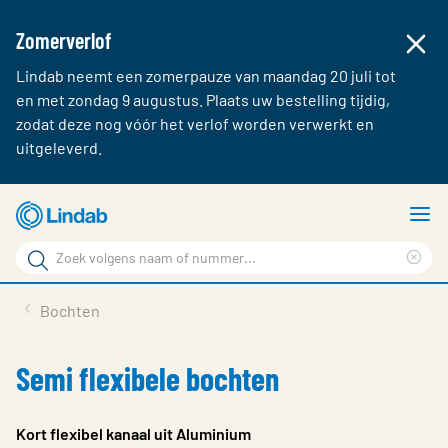
Zomerverlof
Lindab neemt een zomerpauze van maandag 20 juli tot
en met zondag 9 augustus. Plaats uw bestelling tijdig,
zodat deze nog vóór het verlof worden verwerkt en
uitgeleverd.
Ga
T
naar
m
Zoek
hoofdinhoud
Cle
Zoek
sea
Producten & webshop
Bochten
phr
Over Lindab
Semi flexibele bochten
Contact
Inloggen
Kort flexibel kanaal uit Aluminium