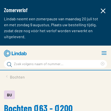
Zomerverlof
Lindab neemt een zomerpauze van maandag 20 juli tot
en met zondag 9 augustus. Plaats uw bestelling tijdig,
zodat deze nog vóór het verlof worden verwerkt en
uitgeleverd.
Ga
T
naar
m
Zoek
hoofdinhoud
Cle
Zoek
sea
Producten & webshop
Bochten
phr
Over Lindab
Contact
BU
Bochten Ø63 - Ø200
Inloggen