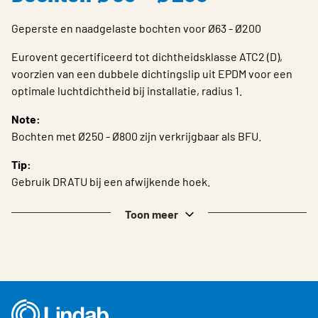
Choose languge
Belgium - Dutch
Geperste en naadgelaste bochten voor Ø63 - Ø200
Eurovent gecertificeerd tot dichtheidsklasse ATC2 (D),
voorzien van een dubbele dichtingslip uit EPDM voor een
optimale luchtdichtheid bij installatie, radius 1.
Note:
Bochten met Ø250 - Ø800 zijn verkrijgbaar als BFU.
Tip:
Gebruik DRATU bij een afwijkende hoek.
Toon meer