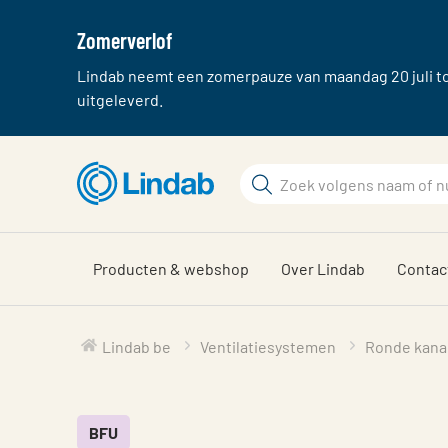
Zomerverlof
Lindab neemt een zomerpauze van maandag 20 juli tot
uitgeleverd.
Ga
Zoek
naar
hoofdinhoud
Zoek
Producten & webshop
Over Lindab
Contac
Lindab be
Ventilatiesystemen
Ronde kana
BFU