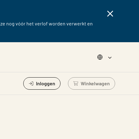
eze nog vóór het verlof worden verwerkt en
Choose langug
Inloggen
Winkelwagen
Log in om winkelwage