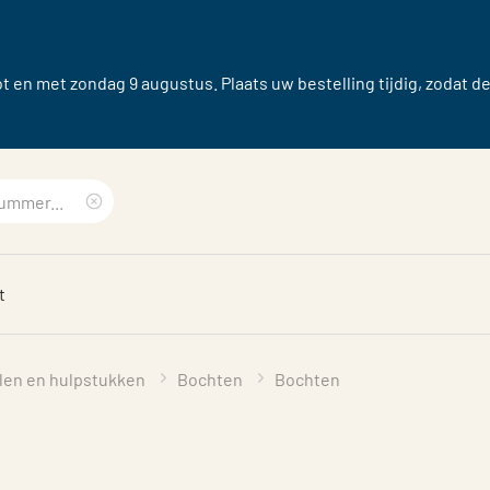
 en met zondag 9 augustus. Plaats uw bestelling tijdig, zodat d
Clear
search
t
phrase
len en hulpstukken
Bochten
Bochten