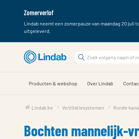
Zomerverlof
Lindab neemt een zomerpauze van maandag 20 juli tot
uitgeleverd.
Ga
Zoek
naar
hoofdinhoud
Zoek
Producten & webshop
Over Lindab
Contac
Lindab be
Ventilatiesystemen
Ronde kana
Bochten mannelijk-vr