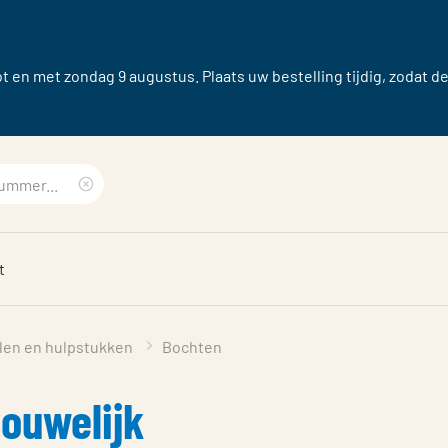
 en met zondag 9 augustus. Plaats uw bestelling tijdig, zodat d
Clear
search
t
phrase
len en hulpstukken
Bochten
ouwelijk