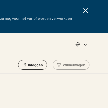
eze nog vóór het verlof worden verwerkt en
Choose langug
Inloggen
Winkelwagen
Log in om winkelwage