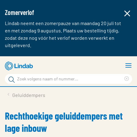
Zomerverlof
Lindab neemt een zomerpauze van maandag 20 juli tot
en met zondag 9 augustus. Plaats uw bestelling tijdig,
zodat deze nog vóór het verlof worden verwerkt en
uitgeleverd.
Ga
T
naar
m
Zoek
hoofdinhoud
Cle
Zoek
sea
Producten & webshop
Geluiddempers
phr
Over Lindab
Rechthoekige geluiddempers met
Contact
lage inbouw
Inloggen