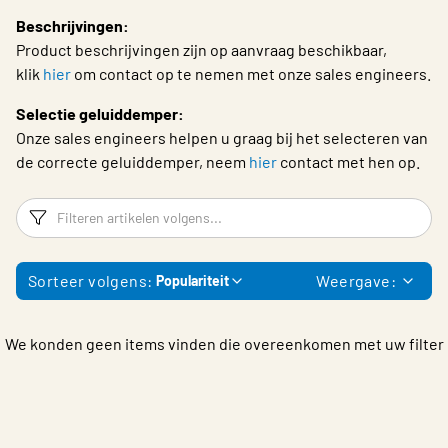
Choose languge
Beschrijvingen:
Product beschrijvingen zijn op aanvraag beschikbaar,
klik
hier
om contact op te nemen met onze sales engineers.
Selectie geluiddemper:
Onze sales engineers helpen u graag bij het selecteren van
de correcte geluiddemper, neem
hier
contact met hen op.
Filters
F
Sorteer volgens:
Weergave:
Populariteit
We konden geen items vinden die overeenkomen met uw filter